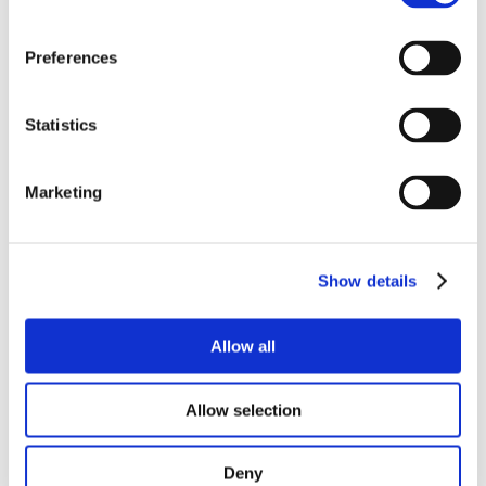
清洁系统：
有策略地放置喷嘴和控制清洁循环，有助于
以结构化和可重复的方式清除内表面的残留物。
Preferences
输送带清洁：
我们的重型输送带清洁装置可在运行过程
中持续清洁输送带，在不中断生产的情况下保持卫生。
Statistics
易于清洁：
开放式结构与倾斜的排水地板相结合，简化
Marketing
了人工清洁工作，并能有效清除残留物和湿气。
Show details
灵活的烹饪模式带来不同的效果
Allow all
我们的螺旋烤箱支持 3 种烹饪模式，可灵活适应不同的产
品和生产目标。通过调节空气循环和湿度，可以在同一系
统内实现褐变、温和烹饪或注重产量的加工。
Allow selection
Deny
仅限热风：
用于褐变和烘焙，主要注重颜色和表面纹