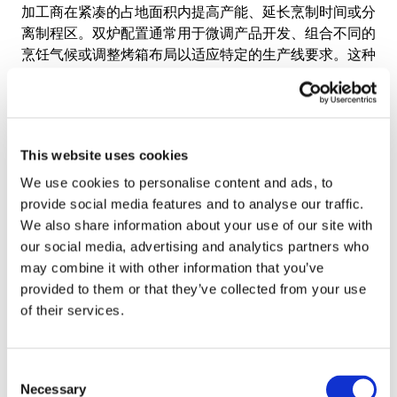
加工商在紧凑的占地面积内提高产能、延长烹制时间或分
离制程区。双炉配置通常用于微调产品开发、组合不同的
烹饪气候或调整烤箱布局以适应特定的生产线要求。这种
高度灵活的解决方案可支持定制加工需求，而不会影响一
致性、控制或生产效率。
更多益处
除核心烹饪性能外，我们的螺旋烤箱还具有其他优势，可
This website uses cookies
支持日常操作和长期可靠性。灵活的烹饪模式和集成的清
We use cookies to personalise content and ads, to
洁系统有助于实现一致的结果、高效的例行工作和长期稳
provide social media features and to analyse our traffic.
定的生产。
We also share information about your use of our site with
our social media, advertising and analytics partners who
may combine it with other information that you’ve
专为有效和卫生清洁而设计
provided to them or that they’ve collected from your use
of their services.
我们的螺旋烤箱配备集成清洁系统，支持高卫生标准和高
效的日常操作。自动清洁功能和无障碍设计相结合，有助
于简化清洁程序，同时支持稳定生产和食品安全。
Consent
Necessary
Selection