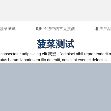
菠菜测试
IQF 冷冻中的
常见挑战
相关产
菠菜测试
consectetur adipisicing elit.我想，”adipisci nihil reprehenderit m
atus harum laboriosam illo deleniti, nesciunt eveniet delect