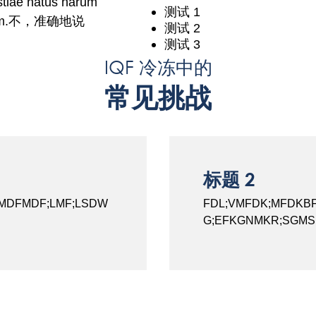
estiae natus harum
测试 1
us illum.不，准确地说
测试 2
测试 3
IQF 冷冻中的
常见挑战
标题 2
LSMDFMDF;LMF;LSDW
FDL;VMFDK;MFDKB
G;EFKGNMKR;SGMS