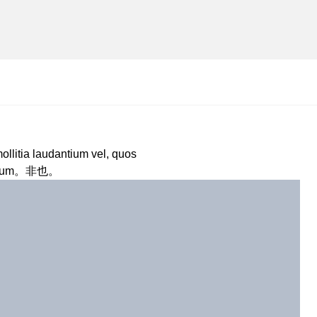
品
ollitia laudantium vel, quos
us illum。非也。