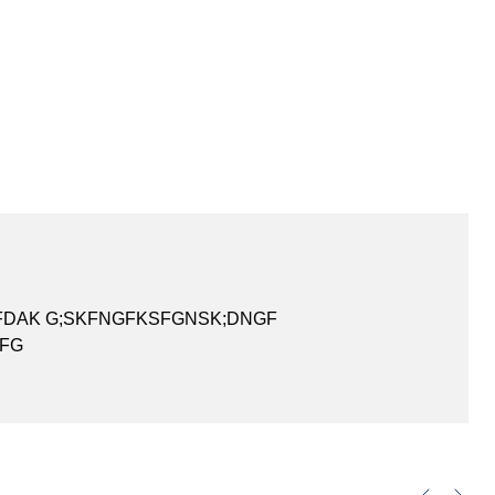
FDAK G;SKFNGFKSFGNSK;DNGF
FG