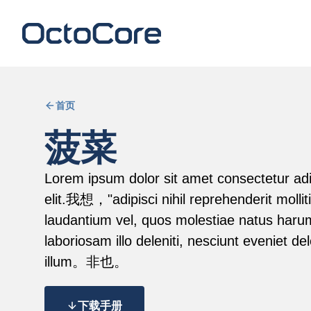
首页
菠菜
Lorem ipsum dolor sit amet consectetur adi
elit.我想，"adipisci nihil reprehenderit mollit
laudantium vel, quos molestiae natus haru
laboriosam illo deleniti, nesciunt eveniet de
illum。非也。
下载手册