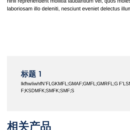
nihil reprehenderit mollitia laudantium vel, quos mol
laboriosam illo deleniti, nesciunt eveniet delect
标题 1
lkfhwliwhfN’FLGKMFL;GMAF;GMFL;GMRFL;G F’
F;KSDMFK;SMFK;SMF;S
相关产品