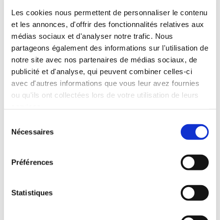
Test 3
Les cookies nous permettent de personnaliser le contenu
et les annonces, d'offrir des fonctionnalités relatives aux
médias sociaux et d'analyser notre trafic. Nous
Défis courants
partageons également des informations sur l'utilisation de
de la congélation IQF
notre site avec nos partenaires de médias sociaux, de
publicité et d'analyse, qui peuvent combiner celles-ci
avec d'autres informations que vous leur avez fournies
ou qu'ils ont collectées lors de votre utilisation de leurs
Titre 1
services.
lkfhwliwhfN’FLGKMFL;GMAF;GMFL;GMRFL;G
Sélection
F’LSMDFMDF;LMF;LSDW F;KSDMFK;SMFK;SMF;S
Nécessaires
du
consentement
Préférences
Titre 2
Statistiques
fdl;vmfdk;mfdkbfdakaak g;skfngfksfgnsk;dngf
g;efkgnmkr;sgmsfg