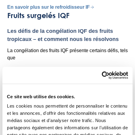
En savoir plus sur le refroidisseur IF
Fruits surgelés IQF
Les défis de la congélation IQF des fruits
tropicaux – et comment nous les résolvons
La congélation des fruits IQF présente certains défis, tels
que
Formation de grumeaux :
Les fruits collants
coupés en dés ou en tranches ont tendance à
s’agglutiner pendant la congélation.
Ce site web utilise des cookies.
Déshydratation des produits:
une formation
Les cookies nous permettent de personnaliser le contenu
excessive de givre entraîne une perte d’humidité, ce
et les annonces, d'offrir des fonctionnalités relatives aux
qui réduit le rendement et la qualité.
médias sociaux et d'analyser notre trafic. Nous
Dommages à la surface :
Le maintien d’une
partageons également des informations sur l'utilisation de
surface lisse et d’un aspect naturel est un défi, en
notre site avec nos partenaires de médias sociaux, de