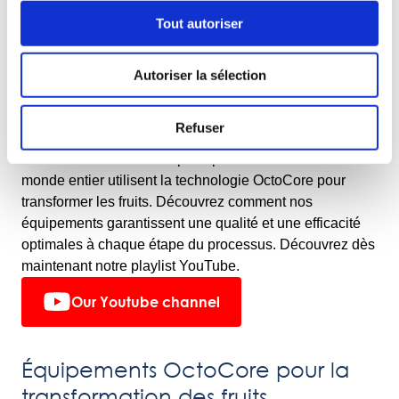
Conception hygiénique:
des éléments faciles à
Tout autoriser
nettoyer et des plaques de fluidisation amovibles
répondent aux normes les plus strictes en matière de
sécurité alimentaire.
Autoriser la sélection
En savoir plus sur le surgélateur IQF OctoCore
Refuser
Vidéos
Découvrez comment les principaux transformateurs du
monde entier utilisent la technologie OctoCore pour
transformer les fruits. Découvrez comment nos
équipements garantissent une qualité et une efficacité
optimales à chaque étape du processus. Découvrez dès
maintenant notre playlist YouTube.
Our Youtube channel
Équipements OctoCore pour la
transformation des fruits