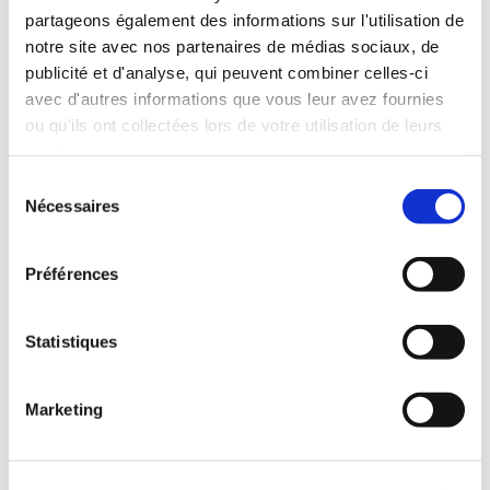
partageons également des informations sur l'utilisation de
notre site avec nos partenaires de médias sociaux, de
publicité et d'analyse, qui peuvent combiner celles-ci
avec d'autres informations que vous leur avez fournies
ou qu'ils ont collectées lors de votre utilisation de leurs
services.
Sélection
Nécessaires
du
consentement
Pâtes à congeler IQF
Préférences
Redéfinir la congélation IQF pour les pâtes
Statistiques
La congélation des pâtes nécessite de la précision pour
éviter les écueils les plus courants :
Marketing
Problèmes d’agglutination :
Les pâtes ont
tendance à se coller les unes aux autres pendant la