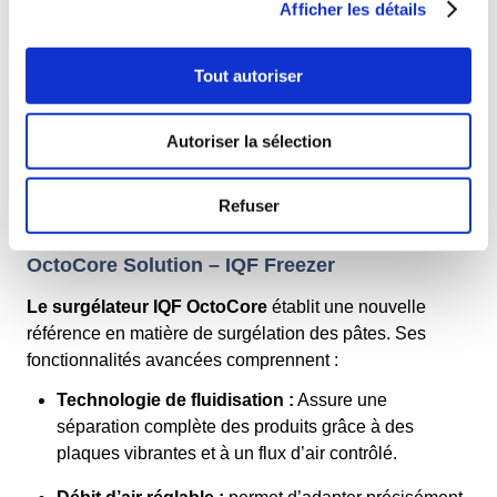
Afficher les détails
congélation, formant des amas indésirables.
Dégradation de la texture :
une surgélation lente
Tout autoriser
peut entraîner la formation de gros cristaux de glace,
altérant la texture des pâtes lors de la décongélation.
Autoriser la sélection
Perte de rendement :
Les brûlures de congélation
et la déshydratation diminuent la qualité et la valeur
Refuser
du produit.
OctoCore Solution – IQF Freezer
Le surgélateur IQF OctoCore
établit une nouvelle
référence en matière de surgélation des pâtes. Ses
fonctionnalités avancées comprennent :
Technologie de fluidisation :
Assure une
séparation complète des produits grâce à des
plaques vibrantes et à un flux d’air contrôlé.