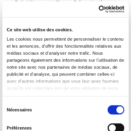
Refroidissement efficace :
Prépare les légumes
pour une congélation IQF optimale.
En savoir plus sur l’IF Chiller OctoCore
Ce site web utilise des cookies.
IQF Congélation des légumes
Les cookies nous permettent de personnaliser le contenu
et les annonces, d'offrir des fonctionnalités relatives aux
Défis courants dans la congélation IQF des
médias sociaux et d'analyser notre trafic. Nous
légumes
partageons également des informations sur l'utilisation de
La congélation IQF exige de maintenir la séparation et
notre site avec nos partenaires de médias sociaux, de
l’apparence des produits tout en minimisant la
publicité et d'analyse, qui peuvent combiner celles-ci
consommation d’énergie. Les principaux défis à relever
avec d'autres informations que vous leur avez fournies
sont les suivants :
ou qu'ils ont collectées lors de votre utilisation de leurs
services.
Formation de mottes :
Formation de mottes
Sélection
Nécessaires
du
Déshydratation du produit :
Entraîne une perte de
consentement
rendement et une diminution de la qualité du produit.
Préférences