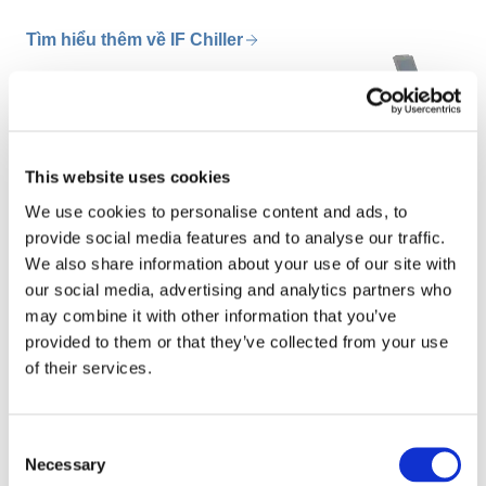
Tìm hiểu thêm về IF Chiller
This website uses cookies
We use cookies to personalise content and ads, to
provide social media features and to analyse our traffic.
We also share information about your use of our site with
our social media, advertising and analytics partners who
may combine it with other information that you’ve
provided to them or that they’ve collected from your use
Mì ống đông lạnh IQF
of their services.
Định nghĩa lại phương pháp đông lạnh IQF
Consent
cho mì ống
Necessary
Selection
Việc đông lạnh mì ống đòi hỏi sự chính xác để tránh