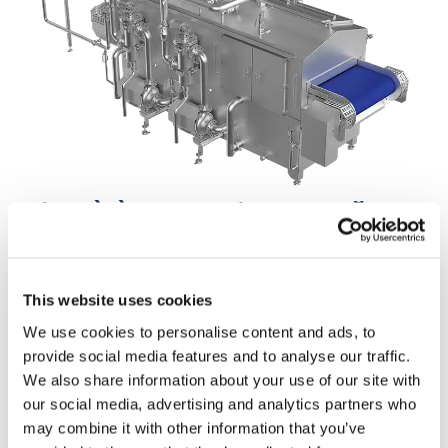
Điều gì làm cho nồi nấu đa năng
OctoCore khác biệt
Máy nấu siêu tốc OctoCore™ tạo nên sự khác biệt trong
This website uses cookies
ngành chế biến thực phẩm nhờ một số tính năng cải tiến
We use cookies to personalise content and ads, to
được thiết kế để nâng cao chất lượng sản phẩm, năng
provide social media features and to analyse our traffic.
suất, hiệu quả năng lượng và an toàn thực phẩm:
We also share information about your use of our site with
Kiểm soát nhiệt độ đa vùng
our social media, advertising and analytics partners who
may combine it with other information that you’ve
Nồi nấu sử dụng ba vùng nhiệt độ riêng biệt, cho phép