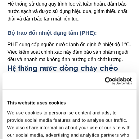
Hệ thống sử dụng quy trình lọc và tuần hoàn, đảm bảo
nước sạch và được sử dụng hiệu quả, giảm thiểu chất
thải và đảm bảo làm mát liên tục.
Bộ trao đổi nhiệt dạng tấm (PHE):
PHE cung cấp nguồn nước lạnh ổn định ở nhiệt độ 1°C.
Việc kiểm soát chính xác này đảm bảo sản phẩm nguội
đều và nhanh mà không ảnh hưởng đến chất lượng.
Hệ thống nước dòng chảy chéo
Hệ thống nước dòng chảy chéo OctoCore™ mang lại
khả năng làm lạnh sản phẩm nhanh nhất có thể. Lượng
nước 1°C đã lọc và tuần hoàn lớn được phân phối đều
This website uses cookies
trên toàn bộ chiều rộng và chiều dài của máy làm lạnh;
We use cookies to personalise content and ads, to
làm ngập sản phẩm và ngay lập tức thoát khỏi máy làm
provide social media features and to analyse our traffic.
lạnh để được PHE làm lạnh lại. Nhiệt độ tăng của nước
We also share information about your use of our site with
sau khi đi qua sản phẩm không vượt quá 4°C, đòi hỏi ít
our social media, advertising and analytics partners who
năng lượng để làm lạnh lại. Nước chảy qua máy làm