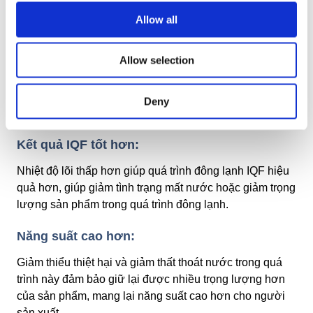
kết cấu của sản phẩm.
Allow all
Không khuấy cơ học:
Allow selection
Bằng cách tránh chuyển động cơ học mạnh, sản phẩm
vẫn giữ được hình dạng, cấu trúc và chất lượng tự
nhiên, điều này đặc biệt quan trọng đối với các mặt
Deny
hàng mỏng manh như trái cây, rau củ hoặc hải sản.
Kết quả IQF tốt hơn:
Nhiệt độ lõi thấp hơn giúp quá trình đông lạnh IQF hiệu
quả hơn, giúp giảm tình trạng mất nước hoặc giảm trọng
lượng sản phẩm trong quá trình đông lạnh.
Năng suất cao hơn:
Giảm thiểu thiệt hại và giảm thất thoát nước trong quá
trình này đảm bảo giữ lại được nhiều trọng lượng hơn
của sản phẩm, mang lại năng suất cao hơn cho người
sản xuất.