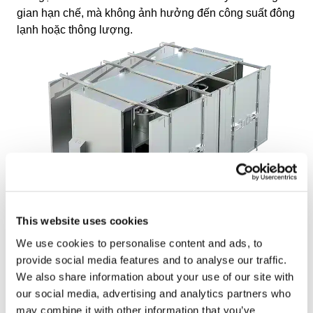
gian hạn chế, mà không ảnh hưởng đến công suất đông
lạnh hoặc thông lượng.
This website uses cookies
Tính linh hoạt của một cấp độ so
We use cookies to personalise content and ads, to
với nhiều cấp độ
provide social media features and to analyse our traffic.
We also share information about your use of our site with
OctoCore cung cấp cả tủ đông va đập đơn và đa cấp để
our social media, advertising and analytics partners who
đáp ứng các yêu cầu cụ thể về sản phẩm và chế biến.
may combine it with other information that you’ve