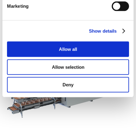
Marketing
Die Impingement-Methode gewährleistet ein schnelles
Gefrieren der Kruste und eine minimale Dehydrierung,
wodurch das Gewicht, die Textur und das Aussehen der
Show details
Produkte erhalten bleiben. Es ist besonders effektiv für
Meeresfrüchte und Fleischprodukte, bei denen sich die
Allow all
Wasserbindung direkt auf die Rentabilität auswirkt.
Allow selection
Deny