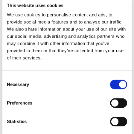
This website uses cookies
We use cookies to personalise content and ads, to
provide social media features and to analyse our traffic.
Einstufige vs. mehrstufige
We also share information about your use of our site with
Flexibilität
our social media, advertising and analytics partners who
may combine it with other information that you’ve
OctoCore bietet sowohl ein- als auch mehrstufige
provided to them or that they’ve collected from your use
Impingement-Froster, um spezifische Produkt- und
of their services.
Prozessanforderungen zu erfüllen.
Einstufig
: Ideal für das Inline-Krustefrosten,
Consent
statisches IQF-Frosten oder schnelles Kühlen.
Necessary
Selection
Mehrstufig
: Perfekt für die Maximierung der
Kapazität auf begrenztem Raum. Unsere Experten
Preferences
helfen Ihnen, die beste Lösung für Ihre Bedürfnisse
zu finden.
Statistics
Geringe Dehydrierung, hohe
Ausbeute