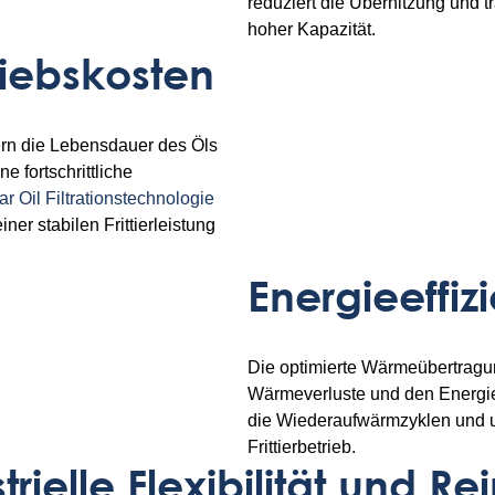
reduziert die Überhitzung und tr
hoher Kapazität.
riebskosten
gern die Lebensdauer des Öls
 fortschrittliche
ar Oil Filtrationstechnologie
er stabilen Frittierleistung
Energieeffiz
Die optimierte Wärmeübertragun
Wärmeverluste und den Energie
die Wiederaufwärmzyklen und un
Frittierbetrieb.
rielle Flexibilität und R