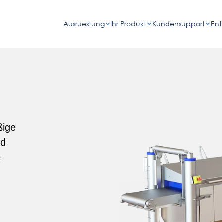
Ausruestung
Ihr Produkt
Kundensupport
En
ßige
nd
e