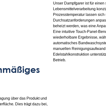
Unser Dampfgarer ist für einen s
Lebensmittelverarbeitung konzi
Prozesstemperatur lassen sich 
Durchsatzanforderungen anpas
beheizt werden, was eine Anpas
Eine intuitive Touch-Panel-Ben
wiederholbare Ergebnisse, währ
automatisches Bandwaschsystem
manuellen Reinigungsaufwand z
Edelstahlkonstruktion unterstüt
Betrieb.
hmäßiges
ragung über das Produkt und
fläche. Dies trägt dazu bei,