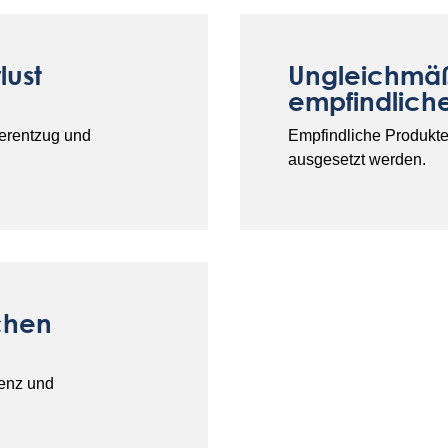
lust
Ungleichmäß
empfindlich
erentzug und
Empfindliche Produkte
ausgesetzt werden.
achen
tenz und