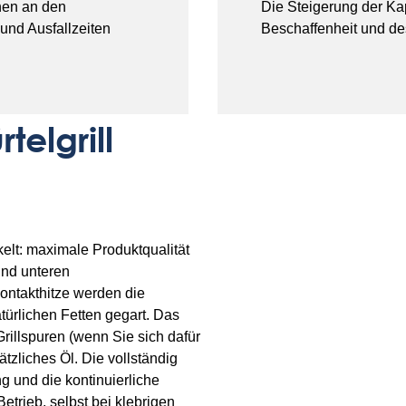
nnen an den
Die Steigerung der Kap
und Ausfallzeiten
Beschaffenheit und d
elgrill
elt: maximale Produktqualität
und unteren
Kontakthitze werden die
türlichen Fetten gegart. Das
rillspuren (wenn Sie sich dafür
zliches Öl. Die vollständig
g und die kontinuierliche
trieb, selbst bei klebrigen