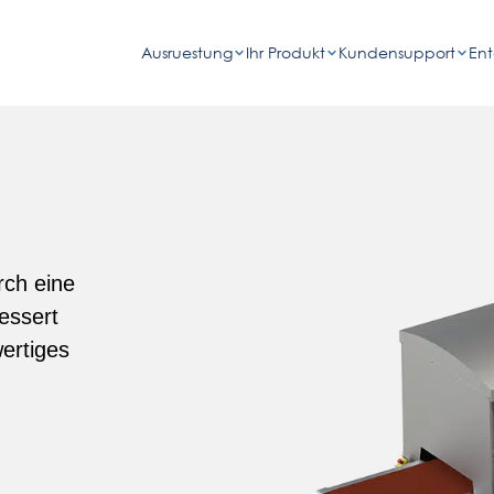
Ausruestung
Ihr Produkt
Kundensupport
En
rch eine
essert
wertiges