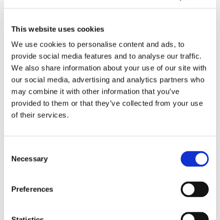
This website uses cookies
Zentraler technischer Service und
We use cookies to personalise content and ads, to
Support:
provide social media features and to analyse our traffic.
Wenn Sie sich für OctoCore als alleinigen Lieferanten
We also share information about your use of our site with
entscheiden, profitieren Sie von einer optimierten
our social media, advertising and analytics partners who
Integration, die sicherstellt, dass alle Komponenten für
eine optimale Leistung harmonisch zusammenarbeiten.
may combine it with other information that you’ve
Ein einziger Verantwortlicher vereinfacht die
provided to them or that they’ve collected from your use
Fehlerbehebung und Wartung durch ein engagiertes
of their services.
Supportteam. Außerdem haben Sie Zugang zu unserer
umfangreichen Wissensbasis, um die Produktqualität
und Rentabilität zu maximieren.
Consent
Necessary
Selection
Erscheinungsbild des Produkts:
Preferences
Die einzigartigen Merkmale der OctoCore-Geräte, wie
z.B. die sanfte Regendusche zum Blanchieren/Garen
Statistics