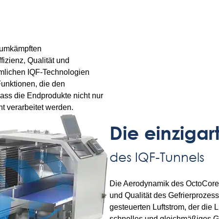
k umkämpften
fizienz, Qualität und
mmlichen IQF-Technologien
Funktionen, die den
dass die Endprodukte nicht nur
nt verarbeitet werden.
Die einziga
des IQF-Tunnels
Die Aerodynamik des OctoCore IQ
und Qualität des Gefrierprozes
gesteuerten Luftstrom, der die L
schnelles und gleichmäßiges Gef