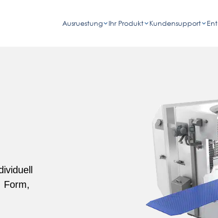
Ausruestung
Ihr Produkt
Kundensupport
En
ividuell
, Form,