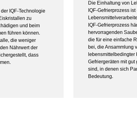
Die Einhaltung von Leb
IQF-Gefrierprozess ist
i der IQF-Technologie
Lebensmittelverarbeite
skristallen zu
IQF-Gefrierprozess hä
schädigen und beim
hervorragenden Sauber
men führen können.
die für eine einfache
alle, die weniger
bei, die Ansammlung v
 den Nährwert der
lebensmittelbedingter 
chergestellt, dass
Gefriergeräten mit gut 
mmen.
sind, in denen sich P
Bedeutung.