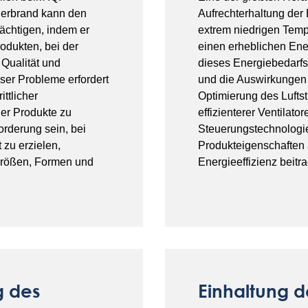
rierbrand kann den
Aufrechterhaltung der 
ächtigen, indem er
extrem niedrigen Temp
odukten, bei der
einen erheblichen Ene
Qualität und
dieses Energiebedarfs
ser Probleme erfordert
und die Auswirkungen 
ttlicher
Optimierung des Lufts
der Produkte zu
effizienterer Ventilator
rderung sein, bei
Steuerungstechnologien
 zu erzielen,
Produkteigenschaften
größen, Formen und
Energieeffizienz beitr
g des
Einhaltung d