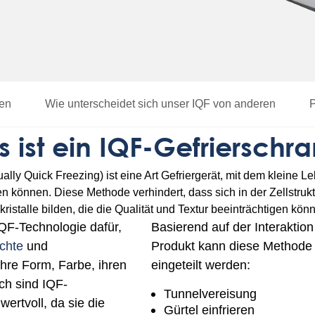
ren
Wie
unterscheidet sich
unser IQF
von anderen
P
 ist ein IQF-Gefrierschr
ually Quick Freezing) ist eine Art Gefriergerät, mit dem kleine 
n können. Diese Methode verhindert, dass sich in der Zellstruk
kristalle bilden, die die Qualität und Textur beeinträchtigen kön
IQF-Technologie dafür,
Basierend auf der Interaktio
chte
und
Produkt kann diese Methode 
 ihre Form, Farbe, ihren
eingeteilt werden:
ch sind IQF-
Tunnelvereisung
ertvoll, da sie die
Gürtel
einfrieren