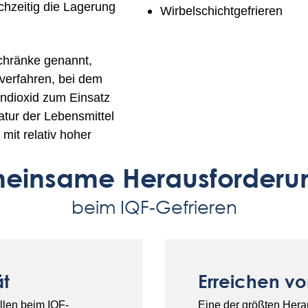
chzeitig die Lagerung
Wirbelschichtgefrieren
schränke genannt,
verfahren, bei dem
endioxid zum Einsatz
tur der Lebensmittel
mit relativ hoher
einsame Herausforderu
beim IQF-Gefrieren
ät
Erreichen vo
llen beim IQF-
Eine der größten Hera