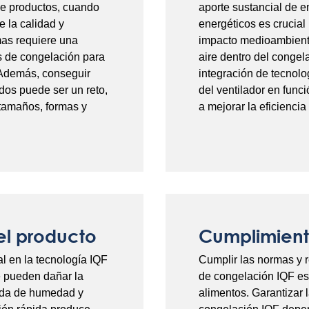
 de productos, cuando
aporte sustancial de e
e la calidad y
energéticos es crucial 
mas requiere una
impacto medioambienta
s de congelación para
aire dentro del congela
. Además, conseguir
integración de tecnolo
dos puede ser un reto,
del ventilador en func
 tamaños, formas y
a mejorar la eficiencia
el producto
Cumplimiento
al en la tecnología IQF
Cumplir las normas y 
ue pueden dañar la
de congelación IQF es 
dida de humedad y
alimentos. Garantizar 