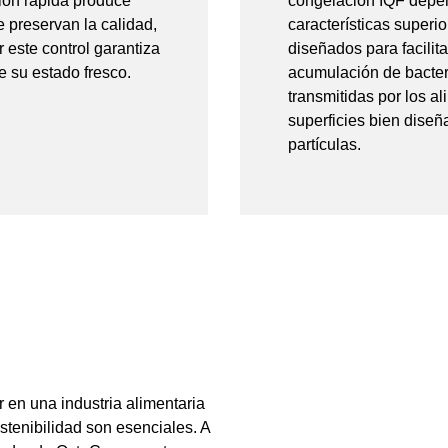
ión rápida produce
congelación IQF depe
 preservan la calidad,
características superi
r este control garantiza
diseñados para facilit
 su estado fresco.
acumulación de bacter
transmitidas por los a
superficies bien diseñ
partículas.
 en una industria alimentaria
ostenibilidad son esenciales. A