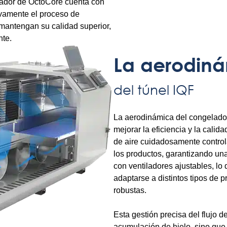
elador de OctoCore cuenta con
tivamente el proceso de
mantengan su calidad superior,
nte.
La aerodin
del túnel IQF
La aerodinámica del congelado
mejorar la eficiencia y la calid
de aire cuidadosamente control
los productos, garantizando un
con ventiladores ajustables, lo 
adaptarse a distintos tipos de
robustas.
Esta gestión precisa del flujo d
acumulación de hielo, sino que 