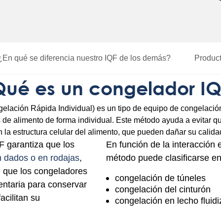
¿En
qué se diferencia nuestro IQF
de los demás?
Product
Qué es un congelador IQ
elación Rápida Individual) es un tipo de equipo de congelació
de alimento de forma individual. Este método ayuda a evitar qu
n la estructura celular del alimento, que pueden dañar su calidad
F garantiza que los
En función de la interacción e
n dados o en rodajas
,
método puede clasificarse en
e que los congeladores
congelación de
túneles
entaria para conservar
congelación del
cinturón
acilitan su
congelación en lecho
fluid