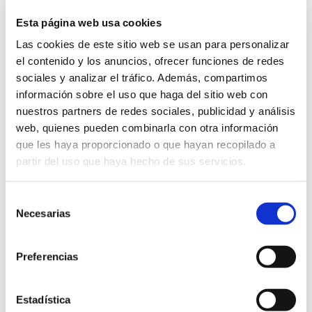
del procesamiento de alimentos por varias
Esta página web usa cookies
características innovadoras diseñadas para mejorar la
Las cookies de este sitio web se usan para personalizar
calidad del producto, el rendimiento, la eficiencia
el contenido y los anuncios, ofrecer funciones de redes
energética y la seguridad alimentaria:
sociales y analizar el tráfico. Además, compartimos
Control de temperatura multizona
información sobre el uso que haga del sitio web con
nuestros partners de redes sociales, publicidad y análisis
El cocedor utiliza tres zonas de temperatura distintas,
web, quienes pueden combinarla con otra información
permitiendo ajustes precisos en cada una de ellas. Esta
que les haya proporcionado o que hayan recopilado a
flexibilidad garantiza que el núcleo de las gambas
partir del uso que haya hecho de sus servicios.
alcance los 73°C necesarios para la seguridad
alimentaria, mientras que la superficie permanece por
Selección
debajo de los 80°C, evitando la sobrecocción y
Necesarias
de
conservando la textura y el sabor.
consentimiento
Sistema de agua de flujo cruzado
Preferencias
La olla dispone de un sistema de flujo de agua cruzado
que mantiene temperaturas constantes en todas las
Estadística
zonas. Este diseño proporciona a los procesadores un