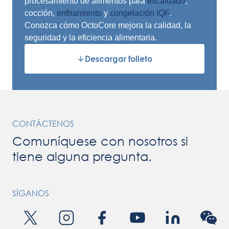
procesamiento de alimentos para
escaldado
,
cocción,
enfriamiento
y
congelación IQF
.
Conozca cómo OctoCore mejora la calidad, la
seguridad y la eficiencia alimentaria.
Descargar folleto
CONTÁCTENOS
Comuníquese con nosotros si
tiene alguna pregunta.
SÍGANOS