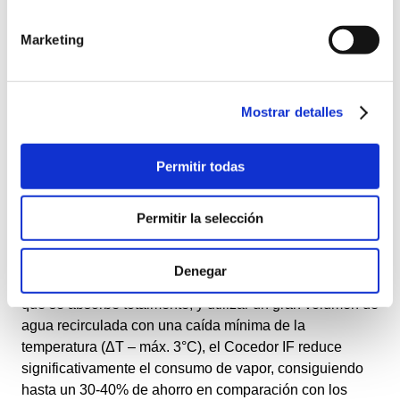
control total sobre el tiempo y la temperatura de cocción,
garantizando uniformidad y alta calidad en el producto
Marketing
final.
Tecnología Rainshower
Mostrar detalles
Empleando un sistema de lluvia, el Cocedor IF consigue
una transferencia de calor rápida y uniforme. Este
Permitir todas
método rompe la capa aislante alrededor de las
gambas, facilitando una cocción rápida y manteniendo
la integridad del producto.
Permitir la selección
Eficiencia Energética
Denegar
Al calentar el agua mediante inyección directa de vapor,
que se absorbe totalmente, y utilizar un gran volumen de
agua recirculada con una caída mínima de la
temperatura (ΔT – máx. 3°C), el Cocedor IF reduce
significativamente el consumo de vapor, consiguiendo
hasta un 30-40% de ahorro en comparación con los