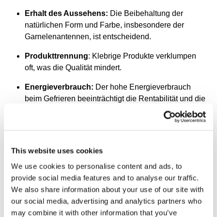
Erhalt des Aussehens:
Die Beibehaltung der
natürlichen Form und Farbe, insbesondere der
Garnelenantennen, ist entscheidend.
Produkttrennung
: Klebrige Produkte verklumpen
oft, was die Qualität mindert.
Energieverbrauch:
Der hohe Energieverbrauch
beim Gefrieren beeinträchtigt die Rentabilität und die
Nachhaltigkeit.
OctoCore-Lösung –
IQF-Froster
This website uses cookies
Der OctoCore IQF-Froster
wurde entwickelt, um die
besonderen Herausforderungen beim Gefrieren von
We use cookies to personalise content and ads, to
Garnelen und Meeresfrüchten zu bewältigen und dabei
provide social media features and to analyse our traffic.
höchste Qualität und Effizienz zu gewährleisten. Zu den
We also share information about your use of our site with
wichtigsten Merkmalen gehören:
our social media, advertising and analytics partners who
may combine it with other information that you’ve
Fluidisierung zur Separation:
Verhindert die