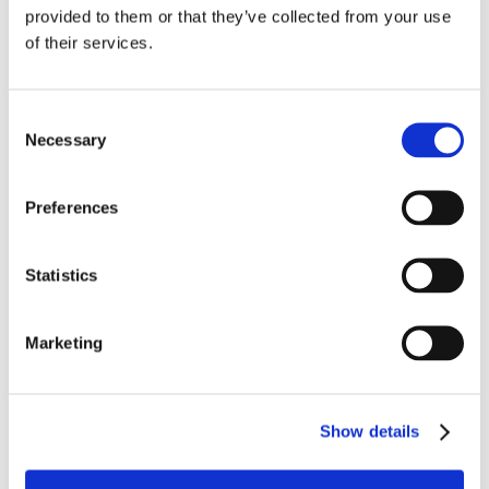
provided to them or that they’ve collected from your use
Klumpenbildung und erhält das natürliche Aussehen
of their services.
der Produkte.
Anpassbare Gefrierzonen:
Der einstellbare
Consent
Luftstrom gewährleistet optimales Gefrieren für
Necessary
Selection
verschiedene Arten von Meeresfrüchten.
Energie-Effizienz:
Spart bis zu 30% Energie durch
Preferences
frequenzgesteuerte Ventilatoren und schnelle
Krustenfrostung.
Statistics
Hygienisches Design:
Mit leicht zu reinigenden
Platten und einem nahtlosen Design für höchste
Lebensmittelsicherheit.
Marketing
Erfahren Sie mehr über den OctoCore IQF-Froster
Show details