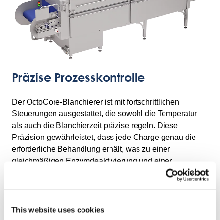
Präzise Prozesskontrolle
Der OctoCore-Blanchierer ist mit fortschrittlichen
Steuerungen ausgestattet, die sowohl die Temperatur
als auch die Blanchierzeit präzise regeln. Diese
Präzision gewährleistet, dass jede Charge genau die
erforderliche Behandlung erhält, was zu einer
gleichmäßigen Enzymdeaktivierung und einer
konstanten Produktqualität führt. Der OctoCore IF
Blancher verringert das Risiko einer Unter- oder
Überblanchierung und trägt so dazu bei, den natürlichen
Geschmack, die Farbe, die Textur und das
This website uses cookies
Nährstoffprofil von Obst und Gemüse zu erhalten.