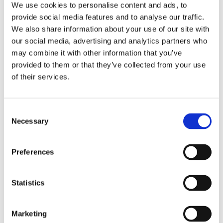
We use cookies to personalise content and ads, to
provide social media features and to analyse our traffic.
Optional kann der OctoCore IF Blancher mit einer
We also share information about your use of our site with
zweiten Temperaturzone ausgestattet werden, um die
our social media, advertising and analytics partners who
Temperatur in der letzten Blanchierphase für
may combine it with other information that you’ve
empfindliche Produkte zu senken, die leicht
provided to them or that they’ve collected from your use
überblanchiert werden können.
of their services.
Cross-Flow-Wassersystem
Das einzigartige Querstromsystem nutzt eine große
Consent
Necessary
Menge an gefiltertem und umgewälztem Wasser, das
Selection
über und durch das Produkt strömt und den Blancher
sofort wieder verlässt. Das Wasser gelangt
Preferences
anschließend zurück in den Heiztank. Aufgrund der
großen Wassermenge beträgt der Temperaturabfall
(Delta T°) maximal 3 °C. Das durch den OctoCore IF
Statistics
Blancher fließende Wasser hat in jedem Teil des
Blanchierers die richtige eingestellte Temperatur.
Marketing
Regenschauer-System