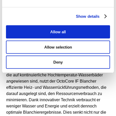
Das Rainshower-System garantiert die schnellste
Show details
Wärmeübertragung und ermöglicht eine genaue
Temperaturkontrolle innerhalb von 0,2°C der
eingestellten Temperaturen. Das Wasser fällt nur durch
Allow all
die Schwerkraft sanft über das Produkt, so dass die
Produktqualität nicht beeinträchtigt wird. Außerdem dient
Allow selection
das Rainshower-System zur Reinigung des Produkts.
Optimierter Wasserverbrauch
Deny
Im Gegensatz zu herkömmlichen Blanchiersystemen,
die auf kontinuierliche Hochtemperatur-Wasserbäder
angewiesen sind, nutzt der OctoCore IF Blancher
effiziente Heiz- und Wasserrückführungsmethoden, die
darauf ausgelegt sind, den Ressourcenverbrauch zu
minimieren. Dank innovativer Technik verbraucht er
weniger Wasser und Energie und erzielt dennoch
optimale Blanchierergebnisse. Dies senkt nicht nur die