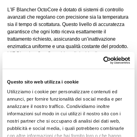
L’IF Blancher OctoCore è dotato di sistemi di controllo
avanzati che regolano con precisione sia la temperatura
sia il tempo di scottatura. Questo livello di accuratezza
garantisce che ogni lotto riceva esattamente il
trattamento richiesto, assicurando un’inattivazione
enzimatica uniforme e una qualità costante del prodotto.
L’IF Blancher OctoCore riduce il rischio di una scottatura
insufficiente o eccessiva, contribuendo a preservare il
sapore naturale, il colore, la consistenza e il profilo
nutrizionale di frutta e verdura.
Questo sito web utilizza i cookie
Come opzione, l’IF Blancher OctoCore può essere
Utilizziamo i cookie per personalizzare contenuti ed
dotato di una seconda zona di temperatura, che
annunci, per fornire funzionalità dei social media e per
consente di ridurre la temperatura nella fase finale di
analizzare il nostro traffico. Condividiamo inoltre
scottatura per i prodotti delicati soggetti a una scottatura
informazioni sul modo in cui utilizzi il nostro sito con i
eccessiva.
nostri partner che si occupano di analisi dei dati web,
Sistema idrico a flusso incrociato
pubblicità e social media, i quali potrebbero combinarle
con altre informazioni che hai fornito loro o che hanno