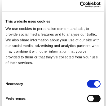
инактивации ферментов и стабильному качеству
продукта. Бланшировщик OctoCore IF снижает риск
недостаточного или избыточного бланширования,
помогая сохранить естественный вкус, цвет, текстуру
This website uses cookies
и питательную ценность фруктов и овощей.
Опционально бланширователь OctoCore™ IF может
We use cookies to personalise content and ads, to
быть оснащен второй температурной зоной для
provide social media features and to analyse our traffic.
снижения температуры на финальной стадии
We also share information about your use of our site with
бланширования для деликатных продуктов, которые
our social media, advertising and analytics partners who
склонны к перебланшированию.
may combine it with other information that you’ve
Перекрестная система подачи
provided to them or that they’ve collected from your use
of their services.
воды
Уникальная система перекрестного потока воды
Consent
использует большой объем отфильтрованной и
Necessary
Selection
рециркулирующей воды, которая проходит через
продукт и сразу же выходит из бланширователя.
Preferences
Затем вода снова поступает в нагревательный бак.
Благодаря большому объему используемой воды