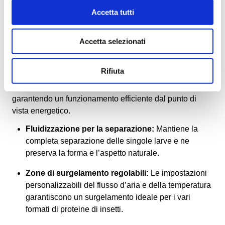
un’energia eccessiva, rendendo il processo costoso
Accetta tutti
e poco sostenibile.
Accetta selezionati
Soluzione OctoCore – Congelatore IQF
Il congelatore IQF OctoCore
è progettato
Rifiuta
specificamente per trattare prodotti morbidi e
appiccicosi, come le larve, preservandone l’integrità e
garantendo un funzionamento efficiente dal punto di
vista energetico.
Fluidizzazione per la separazione:
Mantiene la
completa separazione delle singole larve e ne
preserva la forma e l’aspetto naturale.
Zone di surgelamento regolabili:
Le impostazioni
personalizzabili del flusso d’aria e della temperatura
garantiscono un surgelamento ideale per i vari
formati di proteine di insetti.