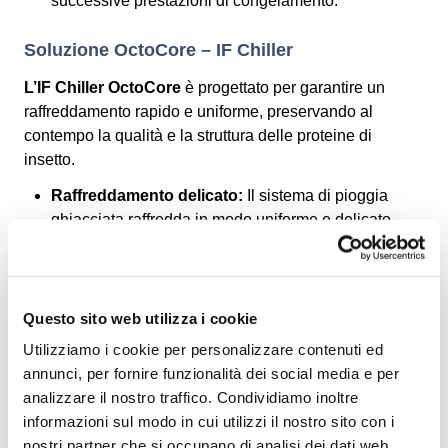
successive prestazioni di congelamento.
Soluzione OctoCore – IF Chiller
L’IF Chiller OctoCore
è progettato per garantire un
raffreddamento rapido e uniforme, preservando al
contempo la qualità e la struttura delle proteine di
insetto.
Raffreddamento delicato:
Il sistema di pioggia
ghiacciata raffredda in modo uniforme e delicato,
proteggendo il prodotto dai danni superficiali.
Riduzione efficiente della temperatura:
Porta le
larve a temperature ottimali per il surgelamento,
Questo sito web utilizza i cookie
preservando la consistenza naturale.
Utilizziamo i cookie per personalizzare contenuti ed
Ricircolo dell’acqua:
Riduce significativamente il
annunci, per fornire funzionalità dei social media e per
consumo di acqua e di energia per un processo più
analizzare il nostro traffico. Condividiamo inoltre
sostenibile.
informazioni sul modo in cui utilizzi il nostro sito con i
nostri partner che si occupano di analisi dei dati web,