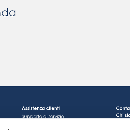
nda
Assistenza clienti
Conta
Chi s
Supporto al servizio
Carrie
Collegamento Octocore