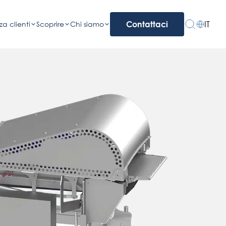
IT
za clienti
Scoprire
Chi siamo
Contattaci