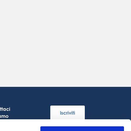
ttaci
Iscriviti
iamo
re