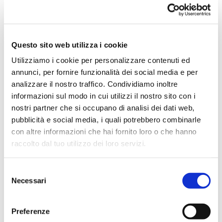
Questo sito web utilizza i cookie
Utilizziamo i cookie per personalizzare contenuti ed
annunci, per fornire funzionalità dei social media e per
analizzare il nostro traffico. Condividiamo inoltre
informazioni sul modo in cui utilizzi il nostro sito con i
Flessibilità a un solo livello o a più
nostri partner che si occupano di analisi dei dati web,
livelli
pubblicità e social media, i quali potrebbero combinarle
con altre informazioni che hai fornito loro o che hanno
raccolto dal tuo utilizzo dei loro servizi.
OctoCore offre congelatori a impatto sia a livello singolo
che a più livelli, per soddisfare le specifiche esigenze
Selezione
relative ai prodotti e ai processi.
Necessari
del
A un solo livello
: Ideale per il surgelamento in linea
consenso
della crosta, il surgelamento statico IQF o la
Preferenze
refrigerazione rapida.