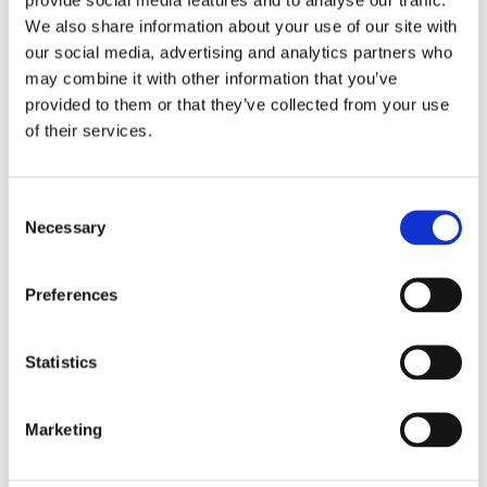
We also share information about your use of our site with
our social media, advertising and analytics partners who
may combine it with other information that you’ve
provided to them or that they’ve collected from your use
of their services.
VIDEO
Consent
OctoCore IQF-Tunnelgefrierer: IQF-Gefrieren von
Necessary
Pasta-Ravioli
Selection
Preferences
Statistics
Marketing
VIDEO
OctoCore – Verarbeitung von Garnelenköpfen und