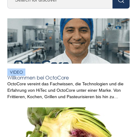
VIDEO
Willkommen bei OctoCore
OctoCore vereint das Fachwissen, die Technologien und die
Erfahrung von HiTec und OctoCore unter einer Marke. Von
Frittieren, Kochen, Grillen und Pasteurisieren bis hin zu
Kühlen, Gefrieren und der Lebensmittelhandhabung bietet
OctoCore umfassende Lösungen für die
Lebensmittelverarbeitung, die darauf ausgelegt sind,
Verarbeitungsbetrieben dabei zu helfen, Produktqualität,
Effizienz und Leistung zu verbessern. Aufbauend auf
jahrzehntelanger Innovationskraft […]