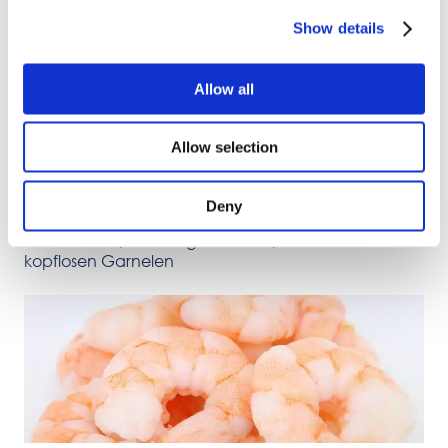
-schalen
Show details
Allow all
Allow selection
Deny
VIDEO
OctoCore IQF-Tunnelgefrierer: IQF-Gefrieren von
kopflosen Garnelen