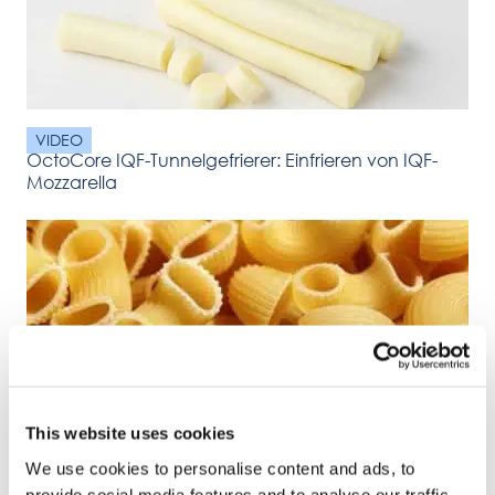
VIDEO
OctoCore IQF-Tunnelgefrierer: Einfrieren von IQF-
Mozzarella
VIDEO
OctoCore IQF-Tunnelgefrierer: IQF-Gefrieren von
This website uses cookies
Teigwaren
We use cookies to personalise content and ads, to
provide social media features and to analyse our traffic.