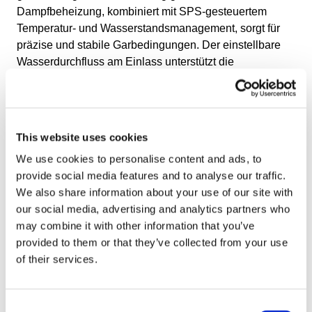
Dampfbeheizung, kombiniert mit SPS-gesteuertem
Temperatur- und Wasserstandsmanagement, sorgt für
präzise und stabile Garbedingungen. Der einstellbare
Wasserdurchfluss am Einlass unterstützt die
gleichmäßige Verteilung der Produkte, während die
hygienische Edelstahlkonstruktion gemäß den EHEDG-
Richtlinien für Lebensmittelsicherheit und
Reinigungsfähigkeit konzipiert ist.
This website uses cookies
Kontrolliertes Garen und
We use cookies to personalise content and ads, to
Pasteurisieren
provide social media features and to analyse our traffic.
We also share information about your use of our site with
Die präzise Steuerung der Wassertemperatur und die
our social media, advertising and analytics partners who
mechanisch definierte Kochzeit unterstützen das
may combine it with other information that you’ve
zuverlässige Kochen und Pasteurisieren. Die
provided to them or that they’ve collected from your use
Konfiguration des oberen und unteren Bandes hält die
of their services.
Produkte während der Verarbeitung stabil und
gewährleistet eine gleichmäßige Wärmeübertragung,
konstante Kerntemperaturen und eine wiederholbare
Consent