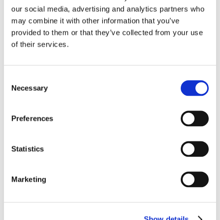
Schnelles Einfrieren:
Verhindert den
our social media, advertising and analytics partners who
Bräunungseffekt durch schnelles Einfrieren der
may combine it with other information that you’ve
Kruste und präzise Temperaturkontrolle.
provided to them or that they’ve collected from your use
of their services.
Feinstaub-Management:
Der optimierte Luftstrom
verhindert, dass Feinstaub die Spulen und das
Transportbett verstopft, erhöht die Betriebseffizienz.
Consent
Necessary
Hygienisches Design:
Herausnehmbare
Selection
Bodenplatten, eine fugenlose Konstruktion und
leicht zugängliche Reinigungsbereiche
Preferences
gewährleisten höchste Standards der
Lebensmittelsicherheit.
Videos
Statistics
Erfahren Sie, wie die fortschrittlichen Gefrierlösungen
von OctoCore die Qualität von geriebenem, gewürfeltem
Marketing
und ganzem Käse bewahren. Sehen Sie sich jetzt
unsere YouTube-Playlist an.
Explore Youtube Playlist
Show details