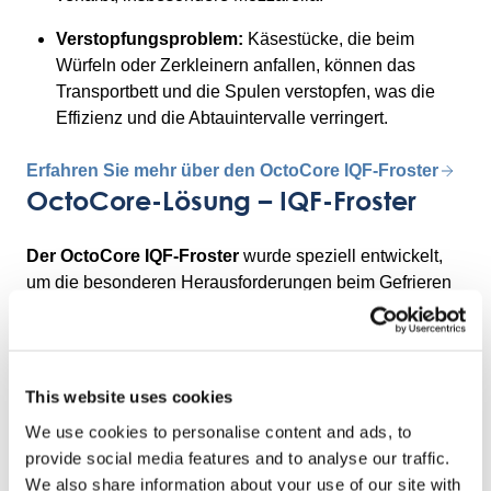
Verstopfungsproblem:
Käsestücke, die beim
Würfeln oder Zerkleinern anfallen, können das
Transportbett und die Spulen verstopfen, was die
Effizienz und die Abtauintervalle verringert.
Erfahren Sie mehr über den OctoCore IQF-Froster
OctoCore-Lösung – IQF-Froster
Der OctoCore IQF-Froster
wurde speziell entwickelt,
um die besonderen Herausforderungen beim Gefrieren
von Käseprodukten zu bewältigen und hochwertige
Ergebnisse zu gewährleisten. Zu den wichtigsten
Merkmalen gehören:
This website uses cookies
Fluidisierung zum Trennen:
Sorgt dafür, dass die
einzelnen Käsestücke getrennt bleiben, um
We use cookies to personalise content and ads, to
Klumpen und Blöcke zu vermeiden.
provide social media features and to analyse our traffic.
We also share information about your use of our site with