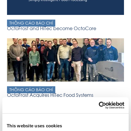
THÔNG CÁO BÁO CHÍ
OctoFrost and HiTec become OctoCore
THÔNG CÁO BÁO CHÍ
OctoFrost Acquires HiTec Food Systems
Press Release OctoFrost Announces Acquisition of HiTec Food
Systems Malmö, Sweden & Zwolle, Netherlands – January 8,
2025
This website uses cookies