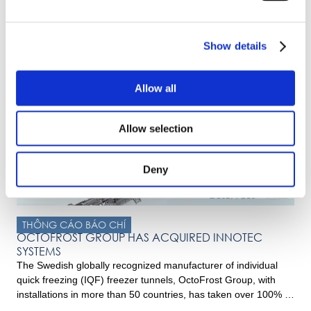
THÔNG CÁO BÁO CHÍ
OctoFrost launches new Multi-Level Impingement
Freezer
Show details
Innovating for Success At OctoFrost, we’re driven by a
relentless pursuit of innovation and sustainability. Over the past
years, we recognized the need for a more efficient
Allow all
impingement freezing solution. Thus, honoring our
commitment to continuously innovate sustainable solutions, we
proudly launched the unique Multi-Level Impingement Freezer
Allow selection
in 2021, aiming to enhance the traditional impingement […]
Deny
THÔNG CÁO BÁO CHÍ
OCTOFROST GROUP HAS ACQUIRED INNOTEC
SYSTEMS
The Swedish globally recognized manufacturer of individual
quick freezing (IQF) freezer tunnels, OctoFrost Group, with
installations in more than 50 countries, has taken over 100% of
the shares of the Dutch Innotec Systems BV. Innotec Systems