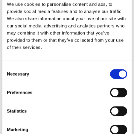
We use cookies to personalise content and ads, to
provide social media features and to analyse our traffic.
We also share information about your use of our site with
our social media, advertising and analytics partners who
may combine it with other information that you’ve
provided to them or that they’ve collected from your use
THÔNG CÁO BÁO CHÍ
of their services.
OctoCore được nêu trong Sách Công nghệ xanh
của WIPO
OctoCore tự hào thông báo rằng công ty đã được đưa vào
Consent
Sách Công nghệ Xanh của WIPO , một nguồn tài nguyên quan
Necessary
Selection
trọng cho các giải pháp công nghệ năng lượng giải quyết vấn
đề biến đổi khí hậu. Sự công nhận này nhấn mạnh cam kết
của OctoCore đối với tính bền […]
Preferences
Statistics
Marketing