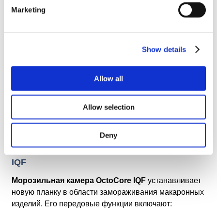
Проблемы со слипанием:
Макаронные изделия
Marketing
имеют тенденцию слипаться при замораживании,
образуя нежелательные комки.
Ухудшение текстуры:
При медленном
Show details
замораживании могут образовываться крупные
кристаллы льда, что влияет на текстуру макарон
Allow all
при оттаивании.
Потеря урожая:
Сгорание в морозильной
Allow selection
камере и обезвоживание снижают качество и
ценность продукта.
Deny
OctoCore Solution — морозильная камера
IQF
Морозильная камера OctoCore IQF
устанавливает
новую планку в области замораживания макаронных
изделий. Его передовые функции включают: