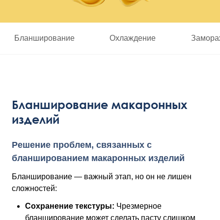
Бланширование
Охлаждение
Замора
Бланширование макаронных
изделий
Решение проблем, связанных с
бланшированием макаронных изделий
Бланширование — важный этап, но он не лишен
сложностей:
Сохранение текстуры:
Чрезмерное
бланширование может сделать пасту слишком