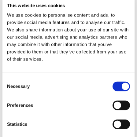
This website uses cookies
We use cookies to personalise content and ads, to
provide social media features and to analyse our traffic.
We also share information about your use of our site with
our social media, advertising and analytics partners who
may combine it with other information that you’ve
provided to them or that they’ve collected from your use
of their services.
Замораживание макаронных
изделий IQF
Consent
Necessary
Selection
Переосмысление IQF-заморозки для
макаронных изделий
Preferences
Замораживание макаронных изделий требует
точности, чтобы избежать распространенных
Statistics
ошибок: