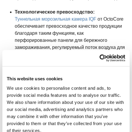
Технологическое превосходство:
Туннельная морозильная камера IQF
от OctoCore
обеспечивает превосходное качество продукции
благодаря таким функциям, как
перфорированные панели для бережного
замораживания, регулируемый поток воздуха для
быстрого замораживания корочки и
предотвращение образования комков. Эти
инновации приводят к созданию визуально
привлекательных продуктов, которые высоко
This website uses cookies
ценятся на рынке.
We use cookies to personalise content and ads, to
provide social media features and to analyse our traffic.
Актуальность рынка
: Поскольку мировой рынок
We also share information about your use of our site with
креветок, по прогнозам, вырастет с 46,94
our social media, advertising and analytics partners who
миллиардов долларов США в 2022 году до 69,35
may combine it with other information that you’ve
миллиардов долларов США к 2028 году, спрос на
provided to them or that they’ve collected from your use
экономичные и эффективные технологии
of their services.