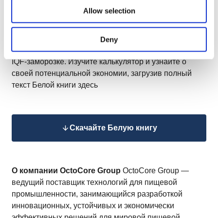
представлен интуитивно понятный онлайн-
Allow selection
калькулятор. Этот инструмент позволяет
предприятиям ввести конкретные производственные
данные и мгновенно рассчитать годовую экономию
Deny
затрат при переходе от криогенной к механической
IQF-заморозке. Изучите калькулятор и узнайте о
своей потенциальной экономии, загрузив полный
текст Белой книги здесь
Скачайте Белую книгу
О компании OctoCore Group
OctoCore Group —
ведущий поставщик технологий для пищевой
промышленности, занимающийся разработкой
инновационных, устойчивых и экономически
эффективных решений для мировой пищевой