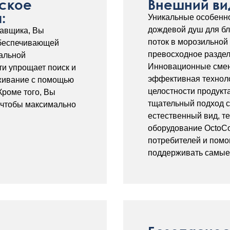
ское
Внешний ви
:
Уникальные особенно
дождевой душ для б
тавщика, Вы
поток в морозильной
обеспечивающей
превосходное раздел
альной
Инновационные смен
ти упрощает поиск и
эффективная технол
уживание с помощью
целостности продукт
роме того, Вы
тщательный подход с
, чтобы максимально
естественный вид, те
оборудование OctoCo
потребителей и помо
поддерживать самые