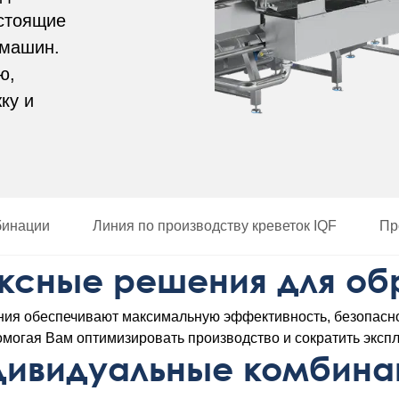
остоящие
 машин.
ю,
ку и
бинации
Линия по производству креветок IQF
Пр
ксные решения для об
ия обеспечивают максимальную эффективность, безопасно
омогая Вам оптимизировать производство и сократить экс
дивидуальные комбина