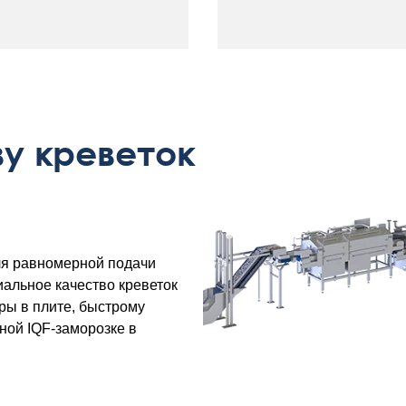
ву креветок
ля равномерной подачи
емиальное качество креветок
ры в плите, быстрому
ной IQF-заморозке в