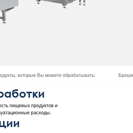
одукты, которые Вы можете обрабатывать:
Брош
работки
сть пищевых продуктов и
плуатационные расходы.
ции