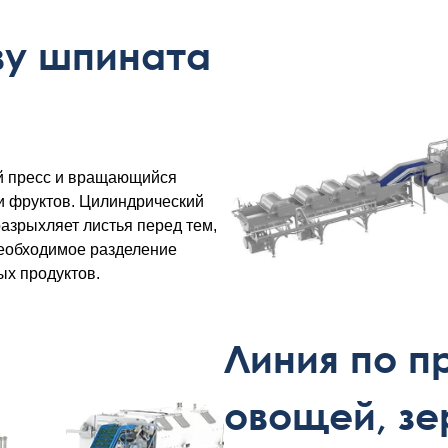
ву шпината
ий пресс и вращающийся
и фруктов. Цилиндрический
азрыхляет листья перед тем,
необходимое разделение
ых продуктов.
Линия по п
овощей, зе