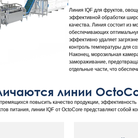
Линия IQF для фруктов, овощ
эффективной обработки широк
качества. Линия состоит из м
обеспечивающих оптимальную
эффективно удаляет загрязне
контроль температуры для со
Наконец, морозильная камер
замораживание, предотвраща
отдельные части, что обеспеч
личаются линии OctoCor
стремящихся повысить качество продукции, эффективность 
ктов питания, линии IQF от OctoCore представляют собой к