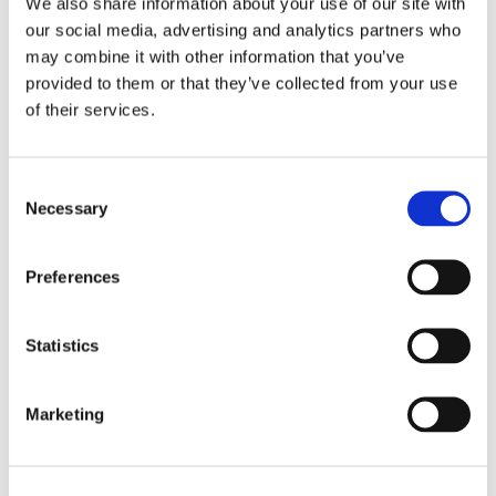
We also share information about your use of our site with
our social media, advertising and analytics partners who
may combine it with other information that you’ve
provided to them or that they’ve collected from your use
Название 1
of their services.
lkfhwliwhfN “FLGKMFL;GMAF;GMFL;GMRFL;G F”
LSMDFMDF;LMF;LSDW F;KSDMFK;SMFK;SMF;S
Consent
Necessary
Selection
Название 2
Preferences
fdl;vmfdk;mfdkbfdakaak g;skfngfksfgnsk;dngf
g;efkgnmkr;sgmsfg
Statistics
Marketing
Сопутствующие товары