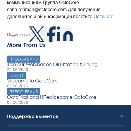
коммуникациям Группа OctoCore
sana.rehman@octocore.com Для получения
дополнительной информации посетите
OctoCore
.
Поделиться
More From Us
ПРЕСС-РЕЛИЗ
Join our Webinar on Oil Filtration & Frying
22.06.2026
ВИДЕО
Welcome to OctoCore
08.06.2026
ПРЕСС-РЕЛИЗ
OctoFrost and HiTec become OctoCore
08.06.2026
Поддержка клиентов
Служба поддержки
OctoCore Ссылка