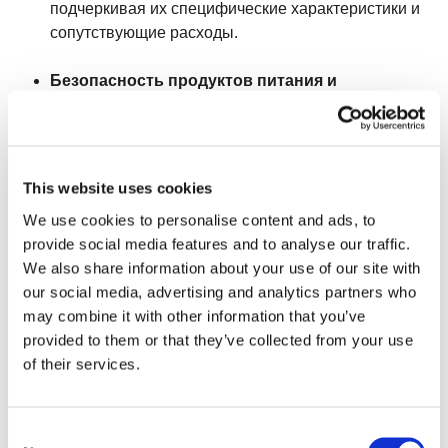
подчеркивая их специфические характеристики и
сопутствующие расходы.
Безопасность продуктов питания и
энергоэффективность
: Обсуждает важность
передовых решений для очистки и
энергоэффективных технологий в современных
системах IQF.
This website uses cookies
We use cookies to personalise content and ads, to
provide social media features and to analyse our traffic.
Криогенная и механическая технологии
We also share information about your use of our site with
замораживания:
our social media, advertising and analytics partners who
may combine it with other information that you’ve
В статье рассматриваются два основных метода
provided to them or that they’ve collected from your use
заморозки сыра IQF — криогенный и механический.
of their services.
Криогенная заморозка, в которой используется
жидкий азот или углекислый газ, известна своими
возможностями быстрого замораживания, но
Consent
требует более высоких эксплуатационных расходов