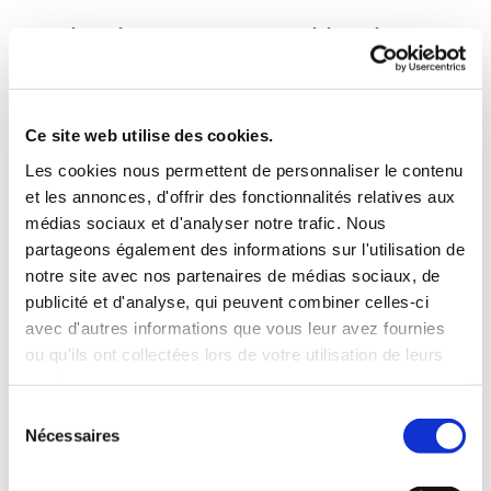
Sécurité alimentaire et efficacité énergétique
:
L’importance des solutions de nettoyage avancées
et des technologies à haut rendement énergétique
dans les systèmes IQF modernes.
Ce site web utilise des cookies.
Les cookies nous permettent de personnaliser le contenu
Technologie de congélation cryogénique
et les annonces, d'offrir des fonctionnalités relatives aux
ou mécanique :
médias sociaux et d'analyser notre trafic. Nous
partageons également des informations sur l'utilisation de
Le livre blanc examine les deux principales méthodes
notre site avec nos partenaires de médias sociaux, de
de congélation du fromage IQF : la congélation
publicité et d'analyse, qui peuvent combiner celles-ci
cryogénique et la congélation mécanique. La
avec d'autres informations que vous leur avez fournies
congélation cryogénique, qui utilise de l’azote liquide ou
ou qu'ils ont collectées lors de votre utilisation de leurs
du dioxyde de carbone, est connue pour ses capacités
services.
de congélation rapide, mais implique des coûts
Sélection
d’exploitation plus élevés en raison de la nécessité
Nécessaires
du
d’utiliser des volumes importants de réfrigérant. En
consentement
revanche, la congélation mécanique IQF utilise de l’air