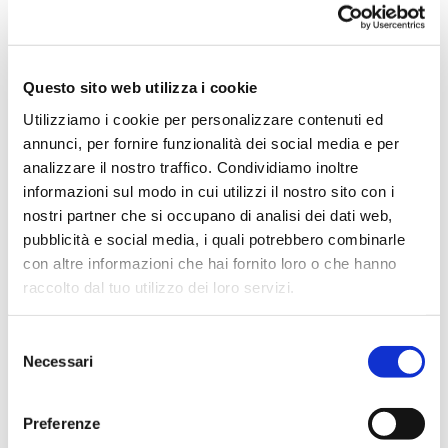
Sicurezza alimentare ed efficienza energetica
:
Discute l’importanza di soluzioni di pulizia avanzate
e di tecnologie ad alta efficienza energetica nei
moderni sistemi IQF.
Questo sito web utilizza i cookie
Utilizziamo i cookie per personalizzare contenuti ed
annunci, per fornire funzionalità dei social media e per
Tecnologia di congelamento criogenico e
analizzare il nostro traffico. Condividiamo inoltre
meccanico:
informazioni sul modo in cui utilizzi il nostro sito con i
nostri partner che si occupano di analisi dei dati web,
Il libro bianco analizza i due metodi principali di
pubblicità e social media, i quali potrebbero combinarle
congelamento del formaggio IQF, quello criogenico e
con altre informazioni che hai fornito loro o che hanno
quello meccanico. Il congelamento criogenico, che
raccolto dal tuo utilizzo dei loro servizi.
utilizza azoto liquido o anidride carbonica, è noto per le
sue capacità di congelamento rapido ma comporta costi
Selezione
operativi più elevati a causa della necessità di ingenti
Necessari
del
volumi di refrigerante. D’altro canto, la surgelazione
consenso
meccanica IQF utilizza aria fredda e refrigeranti come
l’ammoniaca o l’anidride carbonica, offrendo una
Preferenze
soluzione più conveniente a lungo termine nonostante