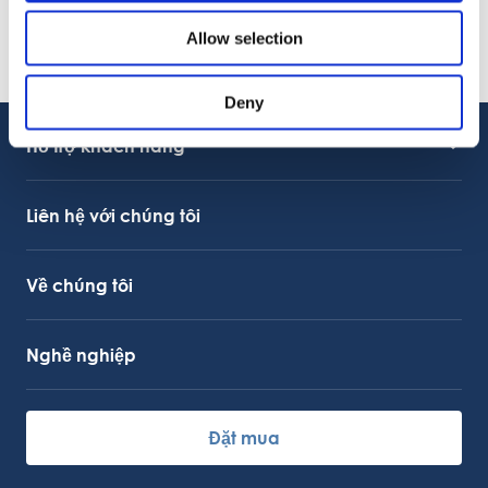
Welcome to OctoCore
08.06.2026
Allow selection
THÔNG CÁO BÁO CHÍ
OctoFrost and HiTec become OctoCore
08.06.2026
Deny
Hỗ trợ khách hàng
Hỗ trợ dịch vụ
Liên kết OctoCore
Liên hệ với chúng tôi
Về chúng tôi
Nghề nghiệp
Đặt mua