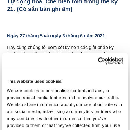
Tự động hóa. Chế biến tôm trong thế kỷ
21. (Có sẵn bản ghi âm)
Ngày 27 tháng 5 và ngày 3 tháng 6 năm 2021
Hãy cùng chúng tôi xem xét kỹ hơn các giải pháp kỹ
thuật nhằm giảm thiểu tối đa nhân công trong các quy
trình: rã đông, ngâm, nấu, làm lạnh, cấp đông IQF và
tráng men, đồng thời vẫn duy trì vệ sinh tối ưu và đạt
gần 100% công suất sản xuất đã lắp đặt. Bản ghi âm:
This website uses cookies
Hội thảo trực tuyến ngày 27 tháng 5:
https://www.youtube.com/watch?
We use cookies to personalise content and ads, to
v=F9n4y0bNqyc&feature=youtu.be
provide social media features and to analyse our traffic.
Hội thảo trực tuyến ngày 3 tháng 6:
We also share information about your use of our site with
https://www.youtube.com/watch?v=KVzRmCVLllY
our social media, advertising and analytics partners who
may combine it with other information that you’ve
DIỄN GIẢ WEBINAR
:
Diễn giả, Marcel Kloesmeijer –
provided to them or that they’ve collected from your use
Giám đốc thương mại tại OctoCore Group, Bộ phận