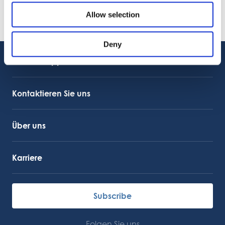
08.06.2026
Allow selection
PRESSEMITTEILUNG
OctoCore und HiTec werden zu OctoCore
08.06.2026
Deny
Kundensupport
Kundendienst
OctoCore Link
Kontaktieren Sie uns
Über uns
Karriere
Subscribe
Folgen Sie uns