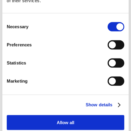
of their services.
Consent
Necessary
Selection
Preferences
OctoCore IQF-Tunnelgefrierer: IQF-Gefrieren von Artischocken
Statistics
(Blütenblätter, Viertel und Böden)
Marketing
More From Us
Show details
PRESSEMITTEILUNG
Join our Webinar on Oil Filtration & Frying
22.06.2026
Allow all
VIDEO
Willkommen bei OctoCore