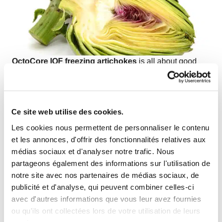
OctoCore IQF freezing artichokes
is all about good
separation, gentle processing, preserving the shape of
the product, and keeping the capacities high.
Watch the video on freezing IQF artichoke petals,
quarters, and bottoms
to see how OctoCore
Ce site web utilise des cookies.
technology delivers efficiency, precision, and premium
Les cookies nous permettent de personnaliser le contenu
product quality for every cut of artichoke.
et les annonces, d'offrir des fonctionnalités relatives aux
médias sociaux et d'analyser notre trafic. Nous
partageons également des informations sur l'utilisation de
notre site avec nos partenaires de médias sociaux, de
publicité et d'analyse, qui peuvent combiner celles-ci
avec d'autres informations que vous leur avez fournies
ou qu'ils ont collectées lors de votre utilisation de leurs