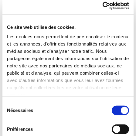
To be clearer and sharper in our communication we
have begun a refresh of our brand.
Ce site web utilise des cookies.
Starting April 1st, 2015 we will change our company
Les cookies nous permettent de personnaliser le contenu
names from IQF Frost AB to OctoCore AB, IQF Frost Inc
et les annonces, d'offrir des fonctionnalités relatives aux
to OctoCore Inc and our service company ProFrost AB,
médias sociaux et d'analyser notre trafic. Nous
will be named OctoCore Technology AB. All companies
partageons également des informations sur l'utilisation de
will be part of the OctoCore Group with existing owner
notre site avec nos partenaires de médias sociaux, de
structure. Our next step will be noticeable on our
publicité et d'analyse, qui peuvent combiner celles-ci
website,
www.octocore.com
that will get a new design
avec d'autres informations que vous leur avez fournies
during summer. We look forward to a continued fruitful
ou qu'ils ont collectées lors de votre utilisation de leurs
co-operation and are glad having you on board on our
services.
new exiting journey.
Sélection
Nécessaires
du
Partager
consentement
More From Us
Préférences