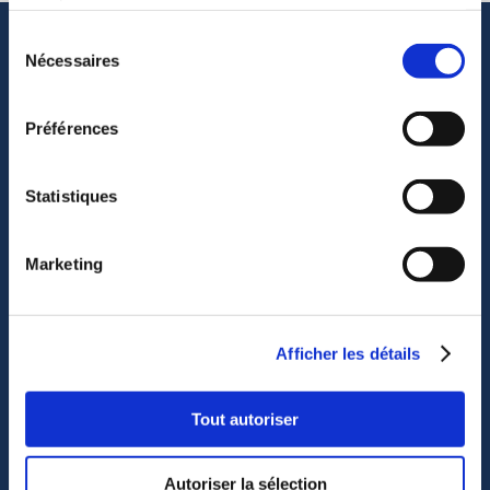
services.
Sélection
Assistance clientèle
Nécessaires
du
Assistance technique
consentement
Lien vers Octocore
Contactez-nous
Préférences
À propos de nous
Statistiques
Carrières
Marketing
S'abonner
Afficher les détails
Suivez-nous
Tout autoriser
Autoriser la sélection