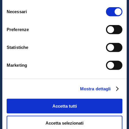
Assistenza clienti
Selezione
Supporto al servizio
Necessari
del
Collegamento Octocore
consenso
Contattaci
Preferenze
Chi siamo
Statistiche
Carriere
Marketing
Iscriviti
Mostra dettagli
Seguici
Accetta tutti
Accetta selezionati