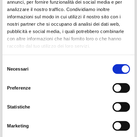
annunci, per fornire funzionalità dei social media e per
analizzare il nostro traffico. Condividiamo inoltre
informazioni sul modo in cui utilizzi il nostro sito con i
nostri partner che si occupano di analisi dei dati web,
pubblicità e social media, i quali potrebbero combinarle
con altre informazioni che hai fornito loro o che hanno
raccolto dal tuo utilizzo dei loro servizi.
EVENTO
Selezione
2026: 5 March BFFF Business Conference, Warwick,
Necessari
del
UK
consenso
Preferenze
Statistiche
Marketing
EVENTO