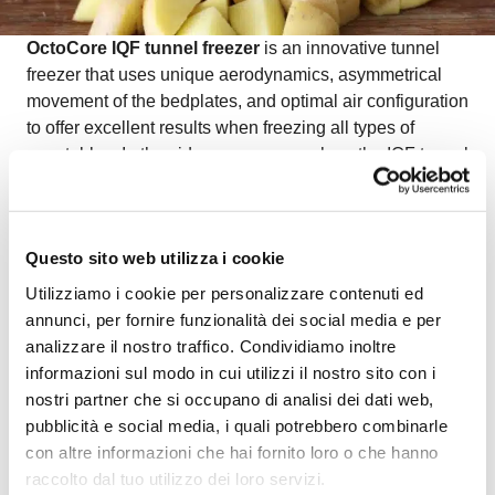
OctoCore IQF tunnel freezer
is an innovative tunnel
freezer that uses unique aerodynamics, asymmetrical
movement of the bedplates, and optimal air configuration
to offer excellent results when freezing all types of
vegetables. In the video, you can see how the IQF tunnel
freezer designed and developed by OctoCore ensures
natural appearance, food safety, and low power
consumption for frozen diced potatoes.
Questo sito web utilizza i cookie
Watch the video on freezing IQF diced potatoes
to
see how OctoCore technology delivers premium quality
Utilizziamo i cookie per personalizzare contenuti ed
and energy-efficient performance for vegetable
annunci, per fornire funzionalità dei social media e per
processors.
analizzare il nostro traffico. Condividiamo inoltre
informazioni sul modo in cui utilizzi il nostro sito con i
nostri partner che si occupano di analisi dei dati web,
pubblicità e social media, i quali potrebbero combinarle
con altre informazioni che hai fornito loro o che hanno
raccolto dal tuo utilizzo dei loro servizi.