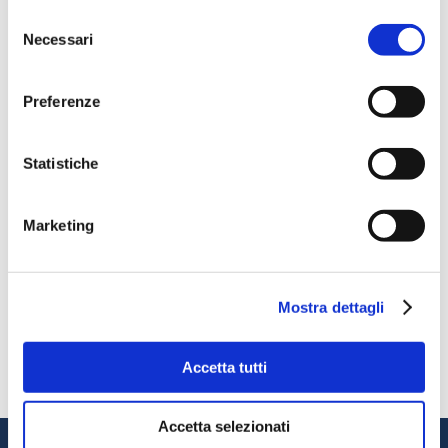
Selezione
Necessari
del
consenso
Preferenze
OctoCore IQF Freezer – Freezing IQF Raspberry
Statistiche
Condividere
More From Us
Marketing
COMUNICATO STAMPA
Join our Webinar on Oil Filtration & Frying
22.06.2026
Mostra dettagli
VIDEO
Welcome to OctoCore
08.06.2026
Accetta tutti
COMUNICATO STAMPA
OctoFrost and HiTec become OctoCore
08.06.2026
Accetta selezionati