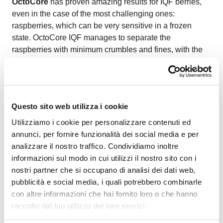
OctoCore
has proven amazing results for IQF berries,
even in the case of the most challenging ones:
raspberries, which can be very sensitive in a frozen
state. OctoCore IQF manages to separate the
raspberries with minimum crumbles and fines, with the
help of its adjustable freezing zone, optimal
aerodynamics, and gentle bedplate movements.
OctoCore IQF raspberries have a natural color, size, and
shape.
Questo sito web utilizza i cookie
Watch the video on freezing IQF raspberries
to see
how OctoCore delivers delicate handling and premium
Utilizziamo i cookie per personalizzare contenuti ed
quality for fragile berries.
annunci, per fornire funzionalità dei social media e per
analizzare il nostro traffico. Condividiamo inoltre
informazioni sul modo in cui utilizzi il nostro sito con i
nostri partner che si occupano di analisi dei dati web,
pubblicità e social media, i quali potrebbero combinarle
con altre informazioni che hai fornito loro o che hanno
raccolto dal tuo utilizzo dei loro servizi.