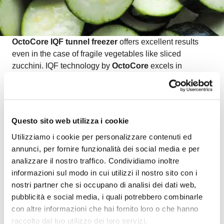
OctoCore IQF tunnel freezer
offers excellent results
even in the case of fragile vegetables like sliced
zucchini. IQF technology by
OctoCore
excels in
preserving the natural color, shape, and texture of IQF
zucchini. The results provided by OctoCore in the case
of IQF vegetables are amazing, regardless of how
difficult they are to handle.
Questo sito web utilizza i cookie
Watch the video on freezing IQF sliced zucchini
to
Utilizziamo i cookie per personalizzare contenuti ed
see how OctoCore ensures gentle handling and
annunci, per fornire funzionalità dei social media e per
premium quality for even the most delicate vegetable
analizzare il nostro traffico. Condividiamo inoltre
products.
informazioni sul modo in cui utilizzi il nostro sito con i
nostri partner che si occupano di analisi dei dati web,
pubblicità e social media, i quali potrebbero combinarle
con altre informazioni che hai fornito loro o che hanno
raccolto dal tuo utilizzo dei loro servizi.