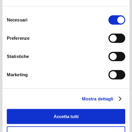
Selezione
Necessari
del
consenso
Preferenze
OctoCore IQF Tunnel Freezer: Freezing IQF Sliced Zucchini
Statistiche
Condividere
Marketing
More From Us
COMUNICATO STAMPA
Join our Webinar on Oil Filtration & Frying
Mostra dettagli
22.06.2026
VIDEO
Welcome to OctoCore
Accetta tutti
08.06.2026
COMUNICATO STAMPA
OctoFrost and HiTec become OctoCore