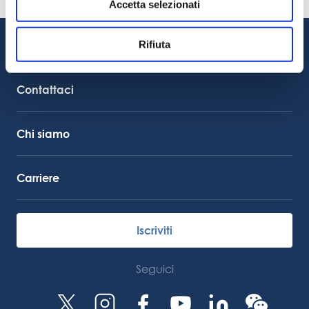
Accetta selezionati
08.06.2026
Rifiuta
Assistenza clienti
Supporto al servizio
Collegamento Octocore
Contattaci
Chi siamo
Carriere
Iscriviti
Seguici