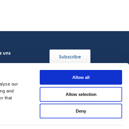
e uns
Subscribe
Allow all
Folgen Sie uns
alyse our
ing and
Allow selection
r that
Deny
DE