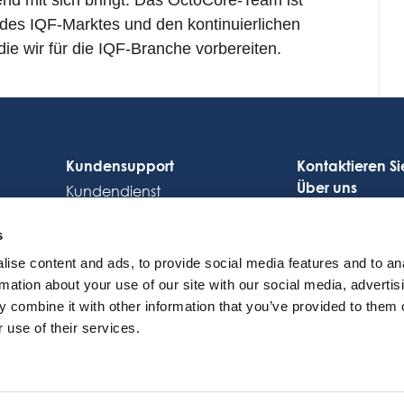
end mit sich bringt. Das OctoCore-Team ist
 des IQF-Marktes und den kontinuierlichen
ie wir für die IQF-Branche vorbereiten.
Kundensupport
Kontaktieren Si
Über uns
Kundendienst
Karriere
OctoCore Link
s
ise content and ads, to provide social media features and to an
rmation about your use of our site with our social media, advertis
 combine it with other information that you’ve provided to them o
 use of their services.
© 2026 OctoCore. All rights reserved