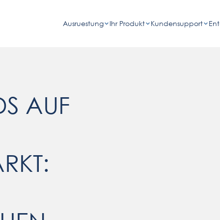
Ausruestung
Ihr Produkt
Kundensupport
En
DS AUF
RKT: